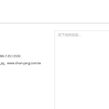
886-7-351-5593
www.shan-jang.com.tw