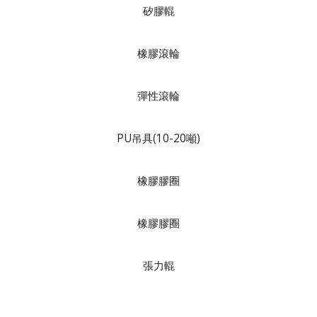
矽膠輥
橡膠滾輪
彈性滾輪
PU吊具(10-20噸)
橡膠膠圈
橡膠膠圈
張力輥