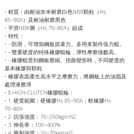
• 材質：由耐油奈米耐磨白色NBR顆粒（Hs
85~90A）及耐油耐磨黑色
• 平滑NBR層（Hs 70~80A）組成
• 特性：
• --防滑，可增加鋼板抓著力。多用來製作張力輥。
• --雙重硬度的特殊橡膠輥輪，彈性摩擦係數高。
• --橡膠輥受到鋼板壓縮、扭曲變形時，不同硬度的
基本橡膠與顆粒
• 橡膠表面產生高水平之摩擦力，將鋼板上的油脂及
處理液擦淨
• § HIGH-CLUTCH橡膠輥輪：
• 1. 硬度範圍：硬橡膠Hs 85~90A；軟橡膠Hs
70~80A
• 2. 抗張強度：70~250kg/cm2
• 3. 伸長率：100~400%
• 4. 撕裂強度：10~70kg/cm2