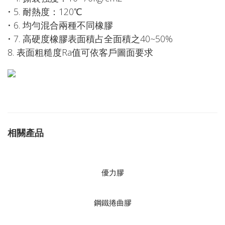
• 5. 耐熱度：120℃
• 6. 均勻混合兩種不同橡膠
• 7. 高硬度橡膠表面積占全面積之40~50%
8. 表面粗糙度Ra值可依客戶圖面要求
相關產品
優力膠
鋼鐵捲曲膠