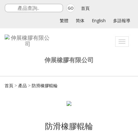
首頁
GO
繁體
简体
English
多語報導
Toggle
navigat
伸展橡膠有限公司
首頁
>
產品
>
防滑橡膠輥輪
防滑橡膠輥輪