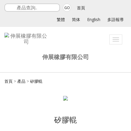
首頁
GO
繁體
简体
English
多語報導
Toggle
navigat
伸展橡膠有限公司
首頁
>
產品
>
矽膠輥
矽膠輥