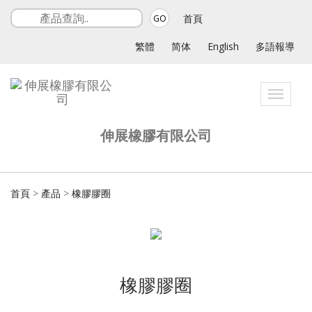
首頁
GO
繁體
简体
English
多語報導
Toggle
navigat
伸展橡膠有限公司
首頁
>
產品
>
橡膠膠圈
橡膠膠圈