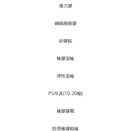
優力膠
鋼鐵捲曲膠
矽膠輥
橡膠滾輪
彈性滾輪
PU吊具(10-20噸)
橡膠膠圈
防滑橡膠輥輪