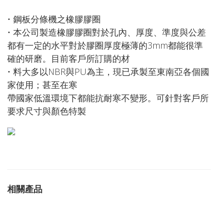
• 鋼板分條機之橡膠膠圈
• 本公司製造橡膠膠圈對於孔內、厚度、準度與公差
都有一定的水平對於膠圈厚度極薄的3mm都能很準
確的研磨。目前客戶所訂購的材
• 料大多以NBR與PU為主，現已承製至東南亞各個國
家使用；甚至在寒
帶國家低溫環境下都能抗耐寒不變形。可針對客戶所
要求尺寸與顏色特製
相關產品